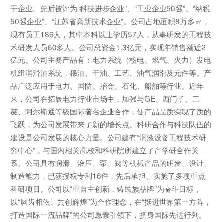
干企业。先后被评为“科技进步企业”、“工业企业50强”、“纳税
50强企业”、“江苏省高新技术企业”。公司占地面积8万多㎡，
现有员工186人，其中本科以上学历57人，从事研发的工程技
术研发人员60多人。公司总资金1.3亿元，实现年销售额近2
亿元。公司主要产品有：电力系统（核电、燃气、火力）发电
机组润滑油系统，稀油、干油、工艺、油气润滑及元件等。产
品广泛应用于电力、国防、冶金、石化、船舶等行业。近年
来，公司在拓展电力行业市场中，加强与GE、西门子、三
菱、阿尔斯通等级国际著名企业合作，使产品品质实现了质的
飞跃，为公司发展带来了新的增长点。科研合作与科技队伍的
建设是公司发展的核心力量。公司建有“润液设备工程技术研
究中心”，与国内相关高校和科研院所建立了产学研合作关
系。公司具有润滑、液压、泵、阀等机械产品的研发、设计、
制造能力，已获授权专利16件，先后承担、实施了多项重点
科研项目。公司以“重自主创新，铸民族品牌”为奋斗目标，
以“唇齿相依、共创辉煌”为合作理念，在“挺进世界第一方阵，
打造国际一流品牌”的公司愿景引领下，挤身国际先进行列。