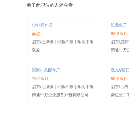
看了此职位的人还会看
SMT操作员
汇龙电子
面议
6K-8K/月
启东/近海镇
|
经验不限
|
学历不限
启东/启东
双盈
南通中万
滨海排风配件厂
激光切割
7K-9K/月
5K-9K/月
启东/近海镇
|
经验不限
|
学历不限
启东/吕四
南通中万企业服务外包有限公司
豪迈重工