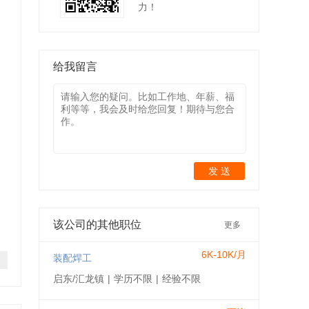
力！
给我留言
发 送
该公司的其他职位
更多
6K-10K/月
装配焊工
启东/汇龙镇
|
学历不限
|
经验不限