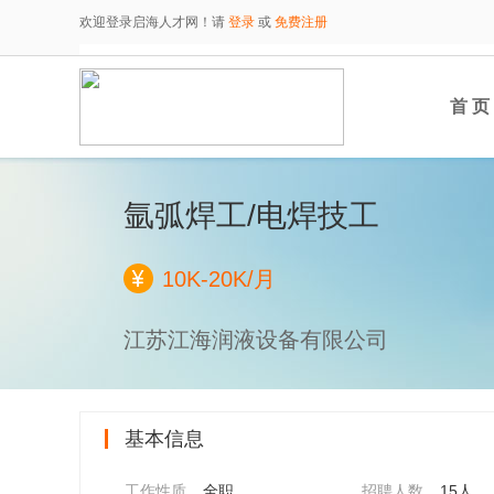
欢迎登录启海人才网！请
登录
或
免费注册
首 页
氩弧焊工/电焊技工
10K-20K/月
江苏江海润液设备有限公司
基本信息
工作性质
全职
招聘人数
15人